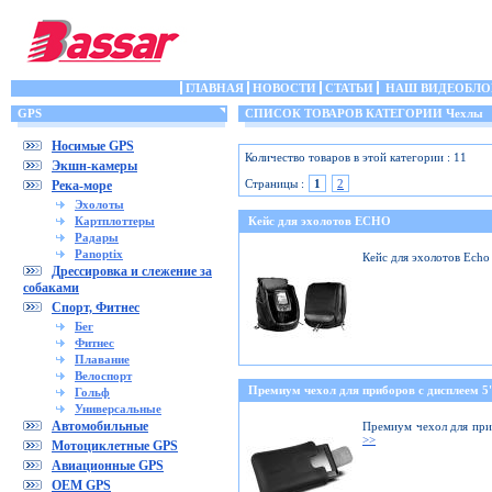
ГЛАВНАЯ
НОВОСТИ
СТАТЬИ
НАШ ВИДЕОБЛО
GPS
СПИСОК ТОВАРОВ КАТЕГОРИИ Чехлы
Носимые GPS
Количество товаров в этой категории : 11
Экшн-камеры
Страницы :
1
2
Река-море
Эхолоты
Картплоттеры
Кейс для эхолотов ECHO
Радары
Panoptix
Кейс для эхолотов Echo
Дрессировка и слежение за
собаками
Спорт, Фитнес
Бег
Фитнес
Плавание
Велоспорт
Премиум чехол для приборов с дисплеем 5'
Гольф
Универсальные
Автомобильные
Премиум чехол для при
>>
Мотоциклетные GPS
Авиационные GPS
OEM GPS