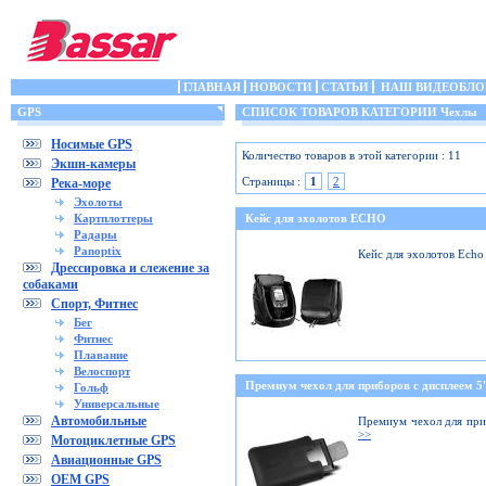
ГЛАВНАЯ
НОВОСТИ
СТАТЬИ
НАШ ВИДЕОБЛО
GPS
СПИСОК ТОВАРОВ КАТЕГОРИИ Чехлы
Носимые GPS
Количество товаров в этой категории : 11
Экшн-камеры
Страницы :
1
2
Река-море
Эхолоты
Картплоттеры
Кейс для эхолотов ECHO
Радары
Panoptix
Кейс для эхолотов Echo
Дрессировка и слежение за
собаками
Спорт, Фитнес
Бег
Фитнес
Плавание
Велоспорт
Премиум чехол для приборов с дисплеем 5'
Гольф
Универсальные
Автомобильные
Премиум чехол для при
>>
Мотоциклетные GPS
Авиационные GPS
OEM GPS