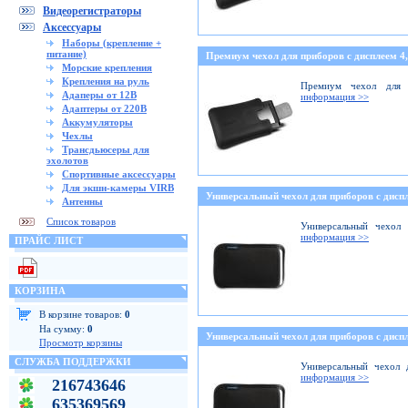
Видеорегистраторы
Аксессуары
Наборы (крепление +
питание)
Премиум чехол для приборов с дисплеем 4,
Морские крепления
Крепления на руль
Премиум чехол для 
Адаперы от 12В
информация >>
Адаптеры от 220В
Аккумуляторы
Чехлы
Трансдьюсеры для
эхолотов
Спортивные аксессуары
Для экшн-камеры VIRB
Универсальный чехол для приборов с диспл
Антенны
Список товаров
Универсальный чехол 
информация >>
ПРАЙС ЛИСТ
КОРЗИНА
В корзине товаров:
0
На сумму:
0
Универсальный чехол для приборов с диспл
Просмотр корзины
СЛУЖБА ПОДДЕРЖКИ
Универсальный чехол 
информация >>
216743646
635369569