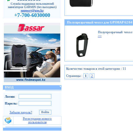
Служба поддержки пользователей
навигаторов GARMIN (без выходных)
support@gps.kz
+7-700-6030000
Полупрозрачный чехол для GPSMAP 62/64
Полупрозрачный чехол
>>
Количество товаров в этой категории : 11
Страницы :
1
2
ВХОД
Логин:
Пароль:
Забыли пароль?
Регистрация нового
пользователя