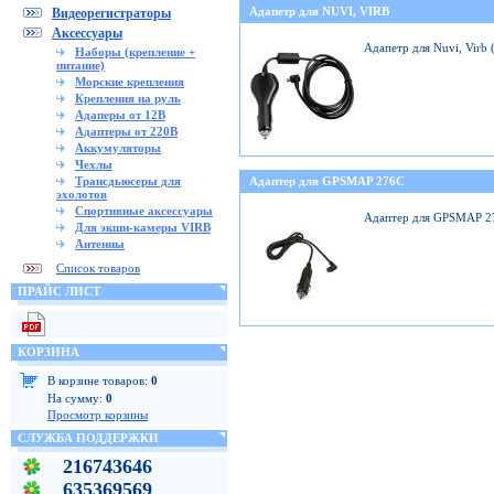
Адапетр для NUVI, VIRB
Видеорегистраторы
Аксессуары
Адапетр для Nuvi, Virb
Наборы (крепление +
питание)
Морские крепления
Крепления на руль
Адаперы от 12В
Адаптеры от 220В
Аккумуляторы
Чехлы
Трансдьюсеры для
Адаптер для GPSMAP 276C
эхолотов
Спортивные аксессуары
Адаптер для GPSMAP 2
Для экшн-камеры VIRB
Антенны
Список товаров
ПРАЙС ЛИСТ
КОРЗИНА
В корзине товаров:
0
На сумму:
0
Просмотр корзины
СЛУЖБА ПОДДЕРЖКИ
216743646
635369569