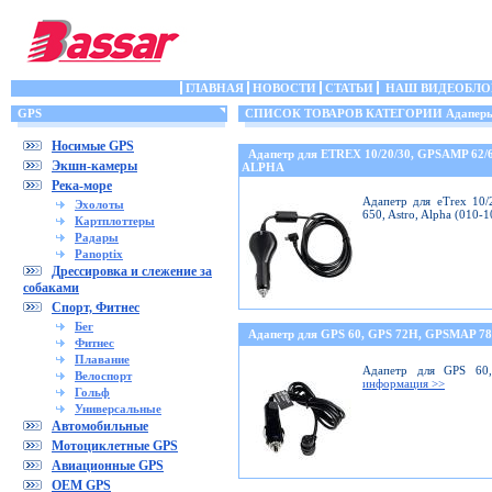
ГЛАВНАЯ
НОВОСТИ
СТАТЬИ
НАШ ВИДЕОБЛО
GPS
СПИСОК ТОВАРОВ КАТЕГОРИИ Адаперы 
Носимые GPS
Адапетр для ETREX 10/20/30, GPSAMP 62/
Экшн-камеры
ALPHA
Река-море
Адапетр для eTrex 10/
Эхолоты
650, Astro, Alpha (010-
Картплоттеры
Радары
Panoptix
Дрессировка и слежение за
собаками
Спорт, Фитнес
Бег
Адапетр для GPS 60, GPS 72H, GPSMAP 78
Фитнес
Плавание
Адапетр для GPS 60
Велоспорт
информация >>
Гольф
Универсальные
Автомобильные
Мотоциклетные GPS
Авиационные GPS
OEM GPS