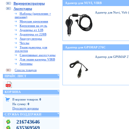
Адапетр для NUVI, VIRB
Видеорегистраторы
Аксессуары
Адапетр для Nuvi, Virb
Наборы (крепление +
питание)
Морские крепления
Крепления на руль
Адаперы от 12В
Адаптеры от 220В
Аккумуляторы
Чехлы
Трансдьюсеры для
Адаптер для GPSMAP 276C
эхолотов
Спортивные аксессуары
Адаптер для GPSMAP 2
Для экшн-камеры VIRB
Антенны
Список товаров
ПРАЙС ЛИСТ
КОРЗИНА
В корзине товаров:
0
На сумму:
0
Просмотр корзины
СЛУЖБА ПОДДЕРЖКИ
216743646
635369569