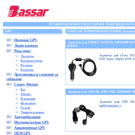
ГЛАВНАЯ
НОВОСТИ
СТАТЬИ
НАШ ВИДЕОБЛО
GPS
СПИСОК ТОВАРОВ КАТЕГОРИИ Адаперы 
Носимые GPS
Адапетр для ETREX 10/20/30, GPSAMP 62/
Экшн-камеры
ALPHA
Река-море
Адапетр для eTrex 10/
Эхолоты
650, Astro, Alpha (010-
Картплоттеры
Радары
Panoptix
Дрессировка и слежение за
собаками
Спорт, Фитнес
Бег
Адапетр для GPS 60, GPS 72H, GPSMAP 78
Фитнес
Плавание
Адапетр для GPS 60
Велоспорт
информация >>
Гольф
Универсальные
Автомобильные
Мотоциклетные GPS
Авиационные GPS
OEM GPS