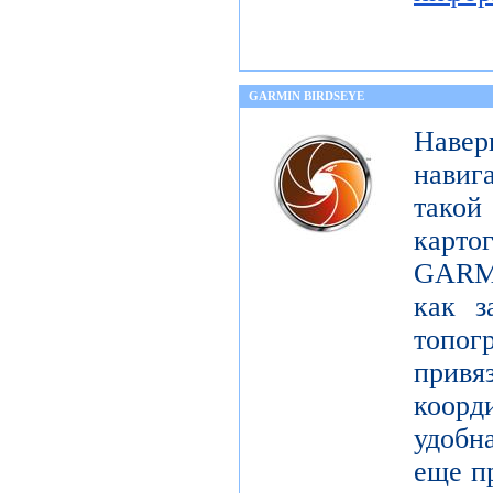
GARMIN BIRDSEYE
Навер
навиг
тако
карт
GARMI
как з
топо
при
коорд
удобна
еще п