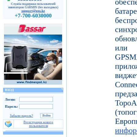
обес
Служба поддержки пользователей
навигаторов GARMIN (без выходных)
батар
support@gps.kz
+7-700-6030000
бесп
синх
обнов
или 
GPSM
прило
видж
Conne
ВХОД
пред
Логин:
Topo
Пароль:
(топ
Забыли пароль?
Ев
Регистрация нового
пользователя
инфор