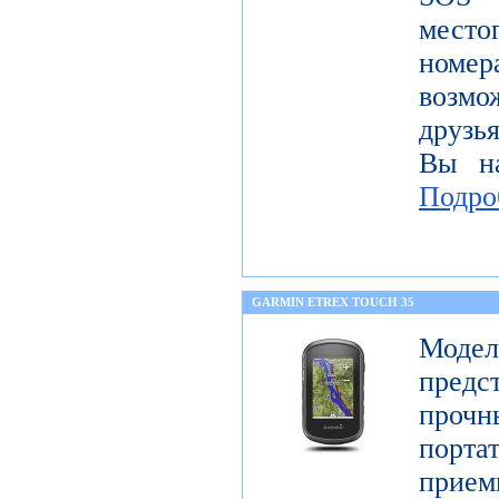
место
номе
возмо
друзья
Вы на
Подро
GARMIN ETREX TOUCH 35
Моде
предс
про
порт
прие