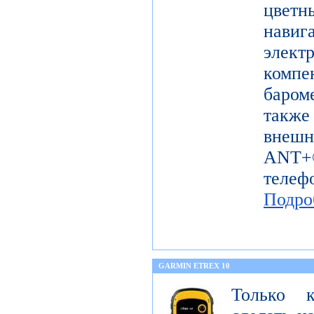
цветн
навиг
эле
комп
баром
также
внешн
ANT+®
телеф
Подро
GARMIN ETREX 10
Только 