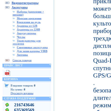
прикл
Видеорегистраторы
може
Аксессуары
Наборы (крепление +
больш
питание)
Морские крепления
кул
Крепления на руль
Адаперы от 12В
прибо
Адаптеры от 220В
Аккумуляторы
тре
Чехлы
Трансдьюсеры для
эхолотов
дисп
Спортивные аксессуары
Для экшн-камеры VIRB
позиц
Антенны
Quad-
Список товаров
ПРАЙС ЛИСТ
спу
GPS/
КОРЗИНА
. Д
В корзине товаров:
0
безо
На сумму:
0
Просмотр корзины
длите
СЛУЖБА ПОДДЕРЖКИ
режи
216743646
635369569