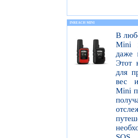
INREACH MINI
В люб
Mini 
даже 
Этот 
для п
вес и
Mini п
получ
отсле
пут
необх
SOS