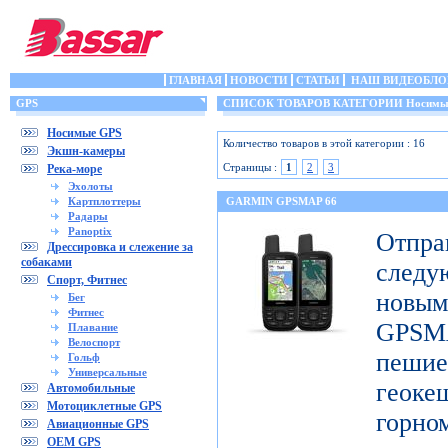
ГЛАВНАЯ
НОВОСТИ
СТАТЬИ
НАШ ВИДЕОБЛО
GPS
СПИСОК ТОВАРОВ КАТЕГОРИИ Носимы
Носимые GPS
Количество товаров в этой категории : 16
Экшн-камеры
Страницы :
1
2
3
Река-море
Эхолоты
Картплоттеры
GARMIN GPSMAP 66
Радары
Panoptix
Отп
Дрессировка и слежение за
собаками
след
Спорт, Фитнес
новы
Бег
Фитнес
GPSM
Плавание
Велоспорт
пешие
Гольф
Универсальные
геоке
Автомобильные
Мотоциклетные GPS
горно
Авиационные GPS
OEM GPS