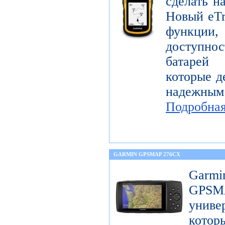
сделать н
Новый eTr
функции,
доступнос
батарей
которые д
надежны
Подробна
GARMIN GPSMAP 276CX
Garm
GPS
унив
котор