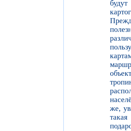
буд
карто
Преж
поле
разл
поль
карт
марш
объек
тро
расп
насел
же, у
такая
подар