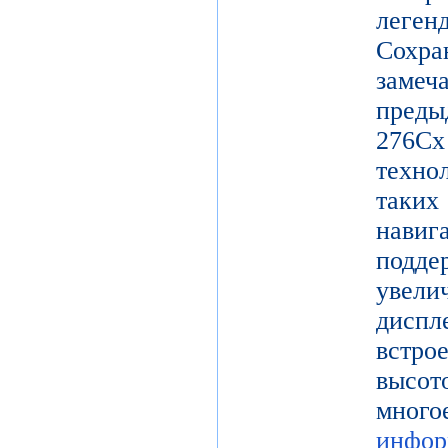
леге
Сохр
заме
пред
27
техно
таки
нави
подд
увел
диспл
встро
высот
мног
инфор