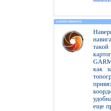
GARMIN BIRDSEYE
Навер
навиг
тако
карт
GARMI
как з
топо
при
коорд
удобна
еще п