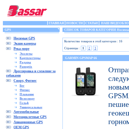
ГЛАВНАЯ
НОВОСТИ
СТАТЬИ
НАШ ВИДЕОБЛО
GPS
СПИСОК ТОВАРОВ КАТЕГОРИИ Носимы
Носимые GPS
Количество товаров в этой категории : 16
Экшн-камеры
Страницы :
1
2
3
Река-море
Эхолоты
Картплоттеры
GARMIN GPSMAP 66
Радары
Panoptix
Отп
Дрессировка и слежение за
собаками
след
Спорт, Фитнес
новы
Бег
Фитнес
GPSM
Плавание
Велоспорт
пешие
Гольф
Универсальные
геоке
Автомобильные
Мотоциклетные GPS
горно
Авиационные GPS
OEM GPS