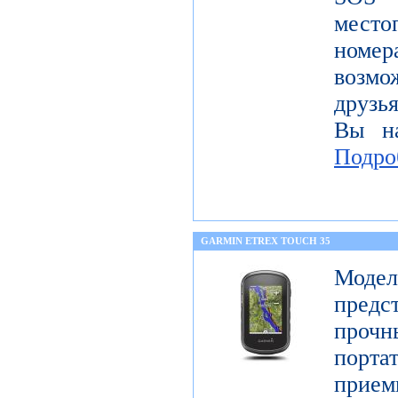
место
номе
возмо
друзья
Вы на
Подро
GARMIN ETREX TOUCH 35
Моде
предс
про
порт
прие