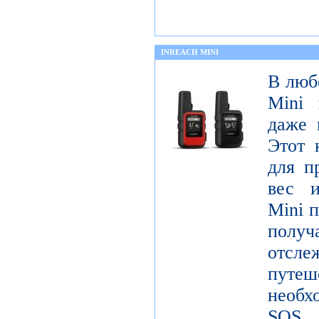
INREACH MINI
В люб
Mini 
даже 
Этот 
для п
вес и
Mini п
получ
отсле
пут
необх
SOS