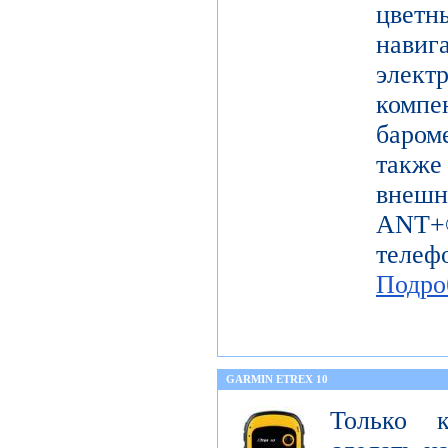
цветн
навиг
эле
комп
баром
также
внешн
ANT+®
телеф
Подро
GARMIN ETREX 10
Только 