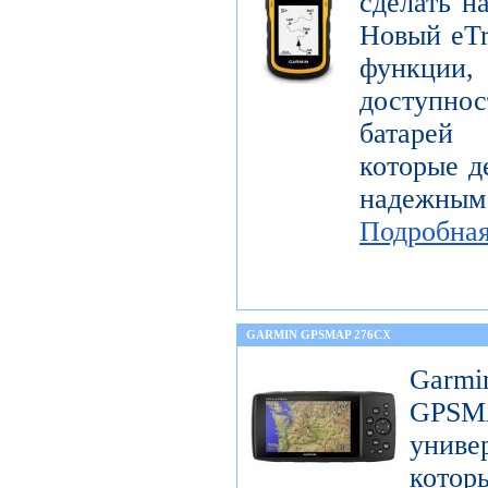
сделать н
Новый eTr
функции,
доступнос
батарей
которые д
надежны
Подробна
GARMIN GPSMAP 276CX
Garm
GPS
унив
котор