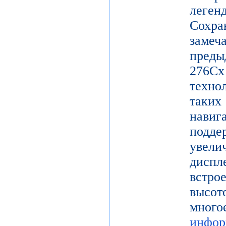
леге
Сохр
заме
пред
27
техно
таки
нави
подд
увел
диспл
встро
высот
мног
инфор