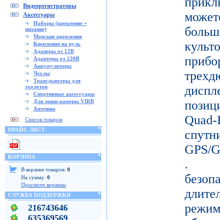
прикл
Видеорегистраторы
може
Аксессуары
Наборы (крепление +
больш
питание)
Морские крепления
кул
Крепления на руль
Адаперы от 12В
прибо
Адаптеры от 220В
Аккумуляторы
тре
Чехлы
Трансдьюсеры для
эхолотов
дисп
Спортивные аксессуары
Для экшн-камеры VIRB
позиц
Антенны
Quad-
Список товаров
ПРАЙС ЛИСТ
спу
GPS/
КОРЗИНА
. Д
В корзине товаров:
0
безо
На сумму:
0
Просмотр корзины
длите
СЛУЖБА ПОДДЕРЖКИ
режи
216743646
635369569