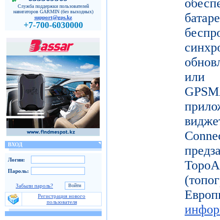
обес
Служба поддержки пользователей
навигаторов GARMIN (без выходных)
батар
support@gps.kz
+7-700-6030000
бесп
синх
обнов
или 
GPSM
прило
видж
Conne
ВХОД
пред
Логин:
Topo
Пароль:
(топ
Забыли пароль?
Ев
Регистрация нового
пользователя
инфор