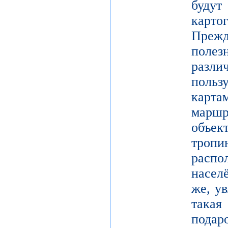
буд
карто
Преж
поле
разл
поль
карт
марш
объек
тро
расп
насел
же, у
такая
подар