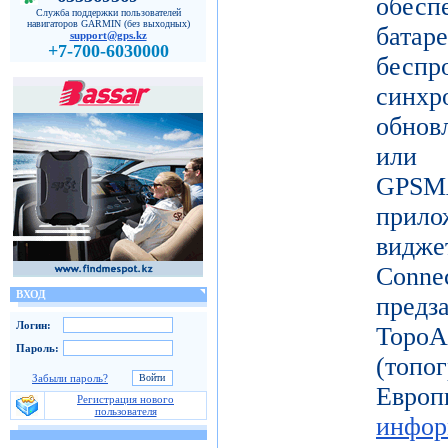
обес
Служба поддержки пользователей
навигаторов GARMIN (без выходных)
батар
support@gps.kz
+7-700-6030000
бесп
синх
обнов
или 
GPSM
прило
видж
Conne
ВХОД
пред
Логин:
Topo
Пароль:
(топ
Забыли пароль?
Ев
Регистрация нового
пользователя
инфор