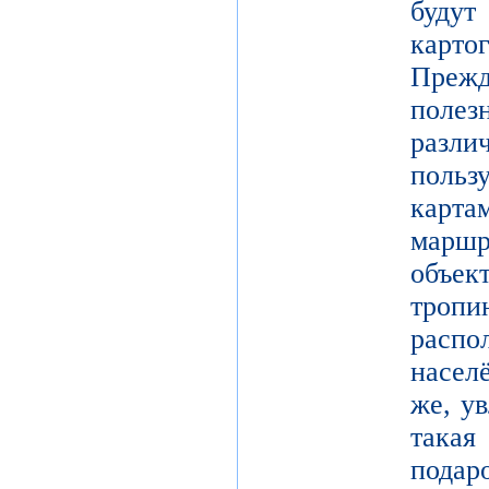
буд
карто
Преж
поле
разл
поль
карт
марш
объек
тро
расп
насел
же, у
такая
подар