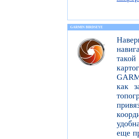
GARMIN BIRDSEYE
Навер
навиг
тако
карт
GARMI
как з
топо
при
коорд
удобна
еще п