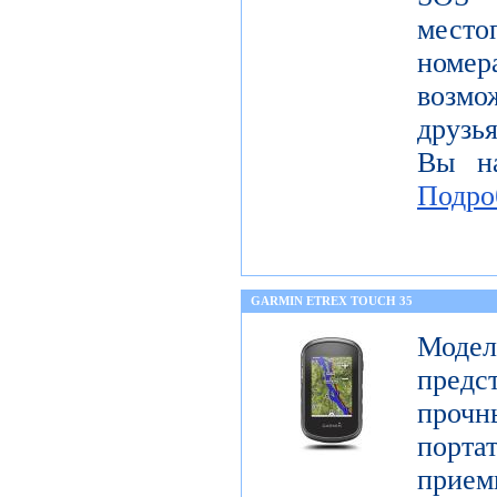
место
номе
возмо
друзья
Вы на
Подро
GARMIN ETREX TOUCH 35
Моде
предс
про
порт
прие