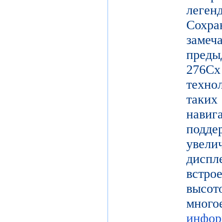
леге
Сохр
заме
пред
27
техно
таки
нави
подд
увел
диспл
встро
высот
мног
инфор