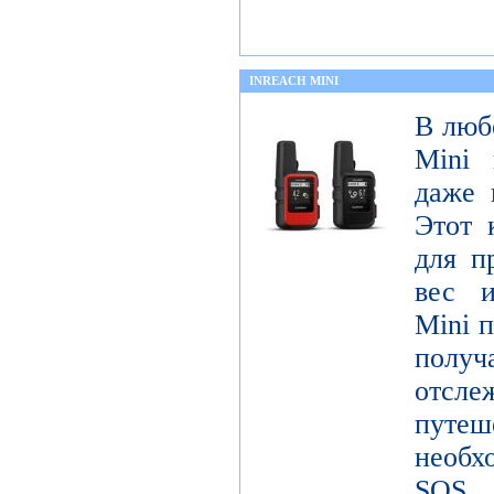
INREACH MINI
В люб
Mini 
даже 
Этот 
для п
вес и
Mini п
получ
отсле
пут
необх
SOS