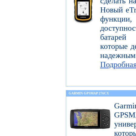
сделать н
Новый eTr
функции,
доступнос
батарей
которые д
надежны
Подробна
GARMIN GPSMAP 276CX
Garm
GPS
унив
котор