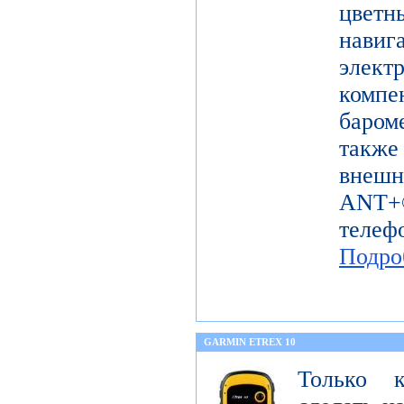
цветн
навиг
эле
комп
баром
также
внешн
ANT+®
телеф
Подро
GARMIN ETREX 10
Только 