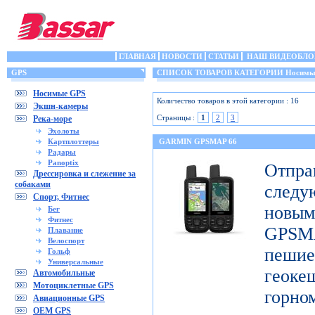
ГЛАВНАЯ
НОВОСТИ
СТАТЬИ
НАШ ВИДЕОБЛО
GPS
СПИСОК ТОВАРОВ КАТЕГОРИИ Носимы
Носимые GPS
Количество товаров в этой категории : 16
Экшн-камеры
Страницы :
1
2
3
Река-море
Эхолоты
Картплоттеры
GARMIN GPSMAP 66
Радары
Panoptix
Отп
Дрессировка и слежение за
собаками
след
Спорт, Фитнес
новы
Бег
Фитнес
GPSM
Плавание
Велоспорт
пешие
Гольф
Универсальные
геоке
Автомобильные
Мотоциклетные GPS
горно
Авиационные GPS
OEM GPS