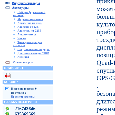
прикл
Видеорегистраторы
може
Аксессуары
Наборы (крепление +
больш
питание)
Морские крепления
кул
Крепления на руль
Адаперы от 12В
прибо
Адаптеры от 220В
Аккумуляторы
тре
Чехлы
Трансдьюсеры для
эхолотов
дисп
Спортивные аксессуары
Для экшн-камеры VIRB
позиц
Антенны
Quad-
Список товаров
ПРАЙС ЛИСТ
спу
GPS/
КОРЗИНА
. Д
В корзине товаров:
0
безо
На сумму:
0
Просмотр корзины
длите
СЛУЖБА ПОДДЕРЖКИ
режи
216743646
635369569