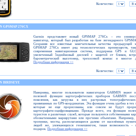
Количество:
N GPSMAP 276CX
Garmin представляет новый GPSMAP 276Cx – это универс
навигатор, который был разработан на базе легендарного GPSM
Сохраняя все известные замечательные качества предыдущей м
GPSMAP 276Cx имеет ряд технологических преимуществ, так
современная навигационная система, поддержка GPS и GL
увеличенный 5идюймовый дисплей с защитой от бликов, встр
барометрический высотомер, трехосевой компас и многое д
Подробная информация >>
Количество:
N BIRDSEYE
Наверняка, многие пользователи навигаторов GARMIN знают о
полезной функции картографических приборов GARMIN посл
поколения, как загрузка в них растровых топографических
привязанных по GPS-координатам. Эта функция очень удобна в тех 
которые не еще прорисованы, или совсем не будут прори
картографати-оцифровщиками. Прежде всего, эта функция полез
туристов и различных служб, которые пользуются собственными кар
обозначенными маршрутами или прочими объектами. Например, 
тропинки, мосты, располагающиеся далеко от населённых пункт
людей же, увлекающихся геокешингом, такая возможность - 
подарок.
Подробная информация >>