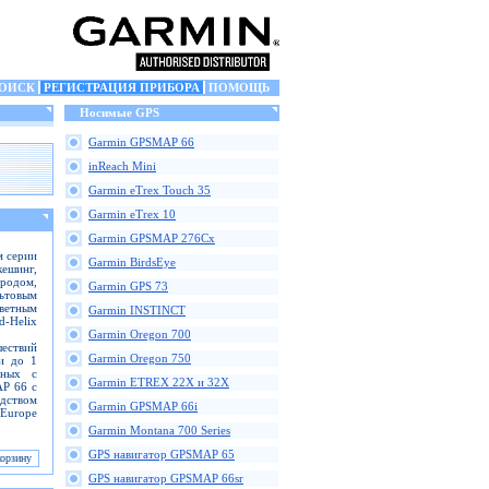
ОИСК
РЕГИСТРАЦИЯ ПРИБОРА
ПОМОЩЬ
Носимые GPS
Garmin GPSMAP 66
inReach Mini
Garmin eTrex Touch 35
Garmin eTrex 10
Garmin GPSMAP 276Cx
м серии
Garmin BirdsEye
кешинг,
ородом,
Garmin GPS 73
ьтовым
ветным
Garmin INSTINCT
-Helix
Garmin Oregon 700
ествий
Garmin Oregon 750
и до 1
нных с
Garmin ETREX 22X и 32X
P 66 с
дством
Garmin GPSMAP 66i
 Europe
Garmin Montana 700 Series
GPS навигатор GPSMAP 65
GPS навигатор GPSMAP 66sr