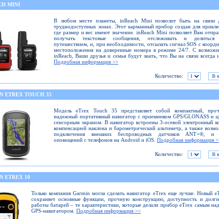
CH MINI
В любом месте планеты, inReach Mini позволит быть на связи 
труднодоступных зонах. Этот карманный прибор создан для прикл
где размер и вес имеют значение. inReach Mini позволяет Вам отпра
получать текстовые сообщения, отслеживать и делиться
путешествием, и, при необходимости, отсылать сигнал SOS с коорд
местоположения на доверенные номера в режиме 24/7. С возмож
inReach, Ваши друзья и семья будут знать, что Вы на связи всегда и
Подробная информация >>
Количество:
N ETREX TOUCH 35
Модель eTrex Touch 35 представляет собой компактный, про
надежный портативный навигатор с приемником GPS/GLONASS и ц
сенсорным экраном. В навигатор встроены 3-осевой электронный к
компенсацией наклона и барометрический альтиметр, а также возм
подключения внешних беспроводных датчиков ANT+®, и 
оповещений с телефонов на Android и iOS.
Подробная информация >
Количество:
N ETREX 10
Только компания Garmin могла сделать навигатор eTrex еще лучше. Новый e
сохраняет основные функции, прочную конструкцию, доступность и долг
работы батарей – те характеристики, которые делали прибор eTrex самым н
GPS-навигатором.
Подробная информация >>