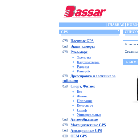
ГЛАВНАЯ
НОВО
GPS
СПИСОК
Носимые GPS
Количест
Экшн-камеры
Страниц
Река-море
Эхолоты
Картплоттеры
GARMI
Радары
Panoptix
Дрессировка и слежение за
собаками
Спорт, Фитнес
Бег
Фитнес
Плавание
Велоспорт
Гольф
Универсальные
Автомобильные
Мотоциклетные GPS
Авиационные GPS
OEM GPS