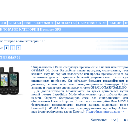
СТИ
СТАТЬИ
НАШ ВИДЕОБЛОГ
КОНТАКТЫ
ОБРАТНАЯ СВЯЗЬ
АКЦИИ
П
 ТОВАРОВ КАТЕГОРИИ Носимые GPS
во товаров в этой категории : 16
ы :
1
2
3
N GPSMAP 66
Отправляйтесь в Ваше следующее приключение с новым навигаторо
GPSMAP 66. Если Вы любите пешие прогулки, скалолазание, гео
каякинг, езду на горном велосипеде или просто приключения за г
Вы можете делать открытия с большей уверенностью с этим кул
защищенным прибором. Он обладает большим трехдюймовым ц
дисплеем, новым качеством позиционирования благодаря Quad
антенне и поддержке спутниковых систем GPS/GLONASS/GALILEO
. Для дополнительной безопасности во время длительных путеш
новый режим Expedition Mode обеспечивает срок работы батаре
недели. Оцените беспроводную связь для синхронизации да
обновленным Garmin Explore ™ или персонализируйте Ваш GPSMA
бесплатными приложениями, полями данных, виджетами посре
ConnectIQ. GPSMAP 66st имеет предзагруженные карты TopoActive
map (топографические карты Европы).
Подробная информация >>
Количество: