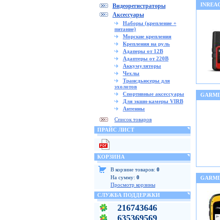
INREA
Видеорегистраторы
Аксессуары
Наборы (крепление +
питание)
Морские крепления
Крепления на руль
Адаперы от 12В
Адаптеры от 220В
Аккумуляторы
Чехлы
Трансдьюсеры для
эхолотов
Спортивные аксессуары
GARMI
Для экшн-камеры VIRB
Антенны
Список товаров
ПРАЙС ЛИСТ
КОРЗИНА
В корзине товаров:
0
На сумму:
0
GARMI
Просмотр корзины
СЛУЖБА ПОДДЕРЖКИ
216743646
635369569