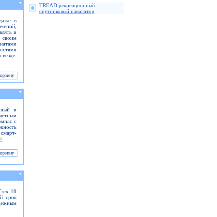
TREAD рекреационный
спутниковый навигатор
даже в
ючений,
влять и
 своим
инатами
ностями
 везде.
чный и
ветным
омпас с
ожность
смарт-
>
Trex 10
ий срок
адежным