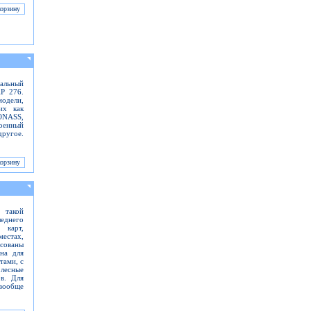
альный
AP 276.
одели,
их как
ONASS,
оенный
ругое.
 такой
еднего
 карт,
местах,
сованы
на для
тами, с
лесные
ов. Для
вообще