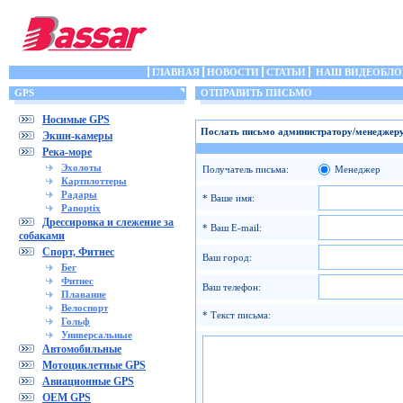
ГЛАВНАЯ
НОВОСТИ
СТАТЬИ
НАШ ВИДЕОБЛО
GPS
ОТПРАВИТЬ ПИСЬМО
Носимые GPS
Послать письмо администратору/менеджеру
Экшн-камеры
Река-море
Эхолоты
Получатель письма:
Менеджер
Картплоттеры
Радары
* Ваше имя:
Panoptix
Дрессировка и слежение за
* Ваш E-mail:
собаками
Спорт, Фитнес
Ваш город:
Бег
Фитнес
Ваш телефон:
Плавание
Велоспорт
* Текст письма:
Гольф
Универсальные
Автомобильные
Мотоциклетные GPS
Авиационные GPS
OEM GPS