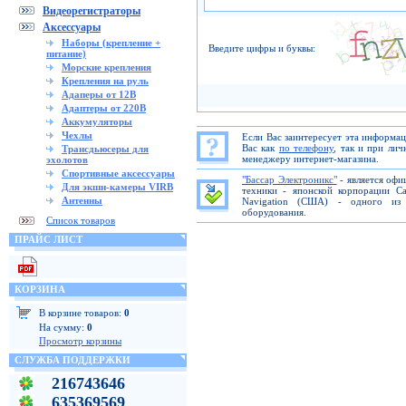
Видеорегистраторы
Аксессуары
Наборы (крепление +
Введите цифры и буквы:
питание)
Морские крепления
Крепления на руль
Адаперы от 12В
Адаптеры от 220В
Аккумуляторы
Чехлы
Если Вас заинтересует эта информа
Вас как
по телефону
, так и при ли
Трансдьюсеры для
менеджеру интернет-магазина.
эхолотов
Спортивные аксессуары
"Бассар Электроникс"
- является офи
Для экшн-камеры VIRB
техники - японской корпорации C
Антенны
Navigation (США) - одного из 
оборудования.
Список товаров
ПРАЙС ЛИСТ
КОРЗИНА
В корзине товаров:
0
На сумму:
0
Просмотр корзины
СЛУЖБА ПОДДЕРЖКИ
216743646
635369569