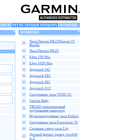
ОИСК
РЕГИСТРАЦИЯ ПРИБОРА
ПОМОЩЬ
НОВИНКИ
Часы Descent Mk2i/Descent T1
Bundle
Часы Descent Mk2S
Edge 130 Plus
Edge 1030 Plus
Approach S42
Approach Z82
Approach S62
Approach G12
Спортивные часы VENU 2S
Garmin Rally
TREAD рекреационный
спутниковый навигатор
Мультиспортивные часы Enduro
Спортивные часы Forerunner 35
Стильные смарт-часы Lily
Детский фитнес трекер vivofit®
jr. 3