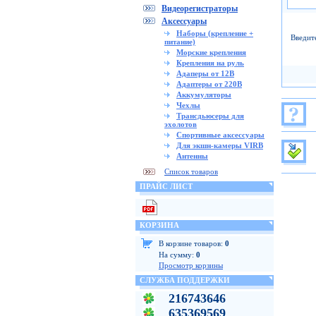
Видеорегистраторы
Аксессуары
Наборы (крепление +
Введит
питание)
Морские крепления
Крепления на руль
Адаперы от 12В
Адаптеры от 220В
Аккумуляторы
Чехлы
Трансдьюсеры для
эхолотов
Спортивные аксессуары
Для экшн-камеры VIRB
Антенны
Список товаров
ПРАЙС ЛИСТ
КОРЗИНА
В корзине товаров:
0
На сумму:
0
Просмотр корзины
СЛУЖБА ПОДДЕРЖКИ
216743646
635369569