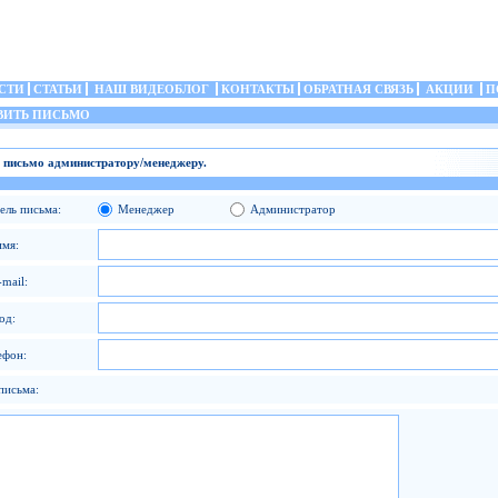
СТИ
СТАТЬИ
НАШ ВИДЕОБЛОГ
КОНТАКТЫ
ОБРАТНАЯ СВЯЗЬ
АКЦИИ
П
ИТЬ ПИСЬМО
 письмо администратору/менеджеру.
ель письма:
Менеджер
Администратор
имя:
mail:
од:
ефон:
письма: