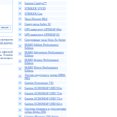
Garmin Catalyst™
STRIKER VIVID
STRIKER Cast
Часы Descent Mk2
Смарт-весы Index S2
GPS навигатор GPSMAP 66sr
GPS навигатор GPSMAP 65
сультируем
Спортивные часы Venu Sq Series
вой вопрос
MARQ Athlete Performance
Edition
ля офисной
MARQ Adventurer Performance
ы Trimble
Edition
зического
MARQ Aviator Performance
Edition
MARQ Driver Performance
Edition
Датчик сердечного ритма HRM-
PRO
Garmin Forerunner 745
Garmin ECHOMAP UHD 92sv
Garmin ECHOMAP UHD 72sv
Garmin ECHOMAP UHD 72cv
Garmin ECHOMAP UHD 62cv
Cистема трекинга и дрессировки
собак Alpha 200i
Garmin Montana 700 Series