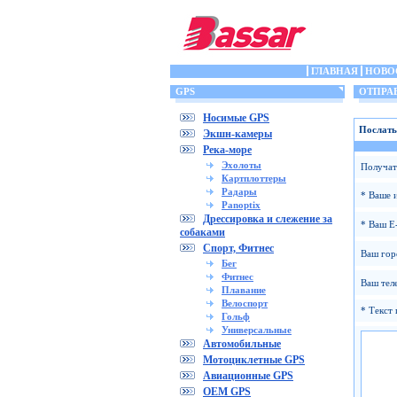
ГЛАВНАЯ
НОВО
GPS
ОТПРАВ
Носимые GPS
Послать
Экшн-камеры
Река-море
Эхолоты
Получат
Картплоттеры
Радары
* Ваше 
Panoptix
Дрессировка и слежение за
* Ваш E-
собаками
Спорт, Фитнес
Ваш гор
Бег
Фитнес
Ваш тел
Плавание
Велоспорт
* Текст 
Гольф
Универсальные
Автомобильные
Мотоциклетные GPS
Авиационные GPS
OEM GPS