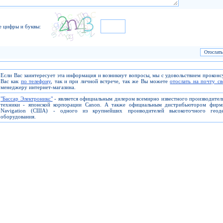
е цифры и буквы:
Если Вас заинтересует эта информация и возникнут вопросы, мы с удовольствием прокон
Вас как
по телефону
, так и при личной встрече, так же Вы можете
отослать на почту с
менеджеру интернет-магазина.
"Бассар Электроникс"
- является официальным дилером всемирно известного производите
техники - японской корпорации Canon. А также официальным дистрибьютором фирм
Navigation (США) - одного из крупнейших проиводителей высокоточного геоде
оборудования.