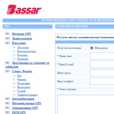
ГЛАВНАЯ
НОВОСТИ
СТАТЬИ
НАШ ВИДЕОБЛО
GPS
ОТПРАВИТЬ ПИСЬМО
Носимые GPS
Послать письмо администратору/менеджеру
Экшн-камеры
Река-море
Эхолоты
Получатель письма:
Менеджер
Картплоттеры
Радары
* Ваше имя:
Panoptix
Дрессировка и слежение за
* Ваш E-mail:
собаками
Спорт, Фитнес
Ваш город:
Бег
Фитнес
Ваш телефон:
Плавание
Велоспорт
* Текст письма:
Гольф
Универсальные
Автомобильные
Мотоциклетные GPS
Авиационные GPS
OEM GPS