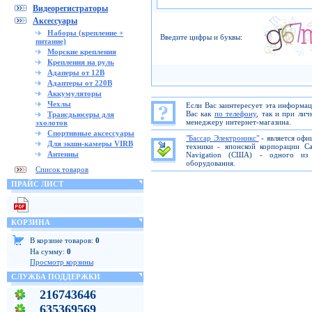
Видеорегистраторы
Аксессуары
Наборы (крепление +
Введите цифры и буквы:
питание)
Морские крепления
Крепления на руль
Адаперы от 12В
Адаптеры от 220В
Аккумуляторы
Чехлы
Если Вас заинтересует эта информа
Вас как
по телефону
, так и при ли
Трансдьюсеры для
менеджеру интернет-магазина.
эхолотов
Спортивные аксессуары
"Бассар Электроникс"
- является офи
Для экшн-камеры VIRB
техники - японской корпорации C
Антенны
Navigation (США) - одного из 
оборудования.
Список товаров
ПРАЙС ЛИСТ
КОРЗИНА
В корзине товаров:
0
На сумму:
0
Просмотр корзины
СЛУЖБА ПОДДЕРЖКИ
216743646
635369569