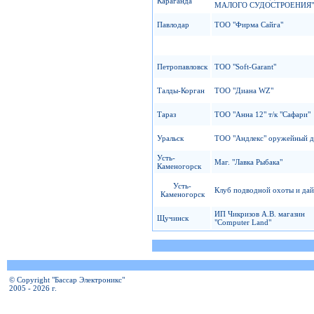
Караганда
МАЛОГО СУДОСТРОЕНИЯ"
Павлодар
ТОО "Фирма Сайга"
Петропавловск
ТОО "Soft-Garant"
Талды-Корган
ТОО "Диана WZ"
Тараз
ТОО "Анна 12" т/к "Сафари"
Уральск
ТОО "Андлекс" оружейный д
Усть-
Маг. "Лавка Рыбака"
Каменогорск
Усть-
Клуб подводной охоты и дай
Каменогорск
ИП Чикризов А.В. магазин
Щучинск
"Computer Land"
© Copyright "Бассар Электроникс"
2005 - 2026 г.