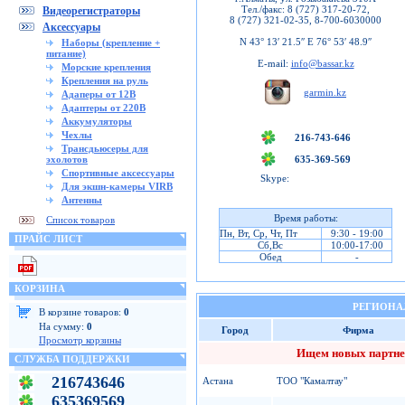
Тел./факс: 8 (727) 317-20-72,
Видеорегистраторы
8 (727) 321-02-35, 8-700-6030000
Аксессуары
N 43° 13′ 21.5′′ E 76° 53′ 48.9′′
Наборы (крепление +
питание)
E-mail:
info@bassar.kz
Морские крепления
Крепления на руль
garmin.kz
Адаперы от 12В
Адаптеры от 220В
Аккумуляторы
Чехлы
216-743-646
Трансдьюсеры для
эхолотов
635-369-569
Спортивные аксессуары
Skype:
Для экшн-камеры VIRB
Антенны
Время работы:
Список товаров
Пн, Вт, Ср, Чт, Пт
9:30 - 19:00
ПРАЙС ЛИСТ
Сб,Вс
10:00-17:00
Обед
-
КОРЗИНА
РЕГИОНА
В корзине товаров:
0
На сумму:
0
Город
Фирма
Просмотр корзины
Ищем новых партне
СЛУЖБА ПОДДЕРЖКИ
216743646
Астана
ТОО "Камалтау"
635369569