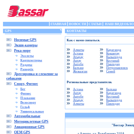
ГЛАВНАЯ
НОВОСТИ
СТАТЬИ
НАШ ВИДЕОБЛО
GPS
КОНТАКТЫ
Носимые GPS
Как с нами связаться.
Экшн-камеры
Алматы
Караганда
Река-море
Астана
Кокшетау
Эхолоты
Атырау
Кызылорда
Картплоттеры
Актау
Костанай
Актобе
Павлодар
Радары
Балхаш
Петропавловск
Panoptix
Жезказган
Семей
Дрессировка и слежение за
собаками
Региональные представители.
Спорт, Фитнес
Бег
Астана
Балхаш
Актау
Караганда
Фитнес
Актобе
Костанай
Плавание
Атырау
Кызылорда
Велоспорт
Алматы
Павлодар
Гольф
Универсальные
Автомобильные
Мотоциклетные GPS
"Бассар Элект
Авиационные GPS
OEM GPS
г.Алматы, ул. Розыбакиева 310А