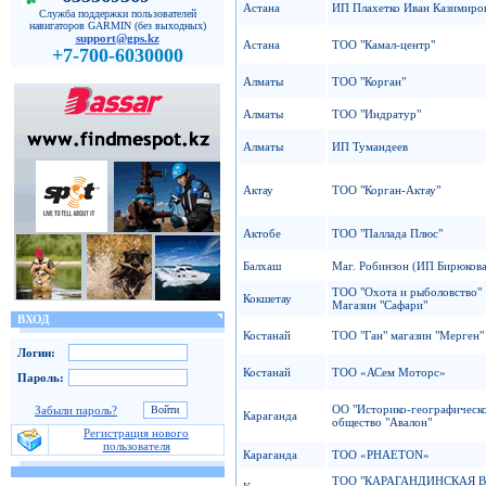
Астана
ИП Плахетко Иван Казимиро
Служба поддержки пользователей
навигаторов GARMIN (без выходных)
support@gps.kz
Астана
ТОО "Камал-центр"
+7-700-6030000
Алматы
ТОО "Корган"
Алматы
ТОО "Индратур"
Алматы
ИП Тумандеев
Актау
ТОО "Корган-Актау"
Актобе
ТОО "Паллада Плюс"
Балхаш
Маг. Робинзон (ИП Бирюкова
ТОО "Охота и рыболовство"
Кокшетау
Магазин "Сафари"
ВХОД
Костанай
ТОО "Ган" магазин "Мерген"
Логин:
Костанай
ТОО «АСем Моторс»
Пароль:
ОО "Историко-географическ
Забыли пароль?
Караганда
общество "Авалон"
Регистрация нового
пользователя
Караганда
ТОО «PHAETON»
ТОО "КАРАГАНДИНСКАЯ 