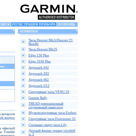
ОИСК
РЕГИСТРАЦИЯ ПРИБОРА
ПОМОЩЬ
НОВИНКИ
Часы Descent Mk2i/Descent T1
Bundle
Часы Descent Mk2S
Edge 130 Plus
Edge 1030 Plus
ние
Approach S42
Approach Z82
Approach S62
Approach G12
Спортивные часы VENU 2S
Garmin Rally
TREAD рекреационный
спутниковый навигатор
Мультиспортивные часы Enduro
сультируем
вой вопрос
Спортивные часы Forerunner 35
Стильные смарт-часы Lily
ля офисной
Детский фитнес трекер vivofit®
ы Trimble
jr. 3
зического