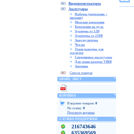
Видеорегистраторы
Аксессуары
Наборы (крепление +
питание)
Морские крепления
Крепления на руль
Адаперы от 12В
Адаптеры от 220В
Аккумуляторы
Чехлы
Трансдьюсеры для
эхолотов
Спортивные аксессуары
Для экшн-камеры VIRB
Антенны
Список товаров
ПРАЙС ЛИСТ
КОРЗИНА
В корзине товаров:
0
На сумму:
0
Просмотр корзины
СЛУЖБА ПОДДЕРЖКИ
216743646
635369569