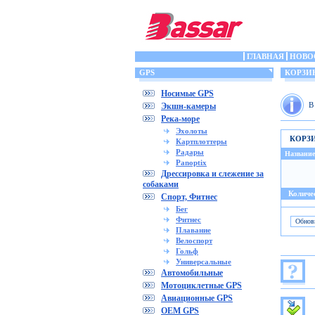
ГЛАВНАЯ
НОВО
GPS
КОРЗИ
Носимые GPS
В
Экшн-камеры
Река-море
Эхолоты
КОРЗ
Картплоттеры
Радары
Название
Panoptix
Дрессировка и слежение за
собаками
Количес
Спорт, Фитнес
Бег
Фитнес
Плавание
Велоспорт
Гольф
Универсальные
Автомобильные
Мотоциклетные GPS
Авиационные GPS
OEM GPS