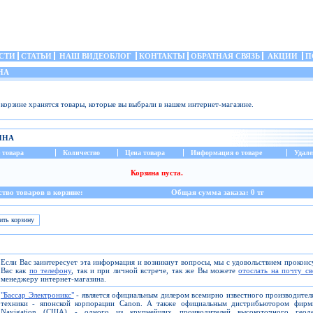
СТИ
СТАТЬИ
НАШ ВИДЕОБЛОГ
КОНТАКТЫ
ОБРАТНАЯ СВЯЗЬ
АКЦИИ
П
НА
 корзине хранятся товары, которые вы выбрали в нашем интернет-магазине.
ИНА
 товара
Количество
Цена товара
Информация о товаре
Удале
Корзина пуста.
тво товаров в корзине:
Общая сумма заказа: 0 тг
Если Вас заинтересует эта информация и возникнут вопросы, мы с удовольствием прокон
Вас как
по телефону
, так и при личной встрече, так же Вы можете
отослать на почту с
менеджеру интернет-магазина.
"Бассар Электроникс"
- является официальным дилером всемирно известного производите
техники - японской корпорации Canon. А также официальным дистрибьютором фирм
Navigation (США) - одного из крупнейших проиводителей высокоточного геоде