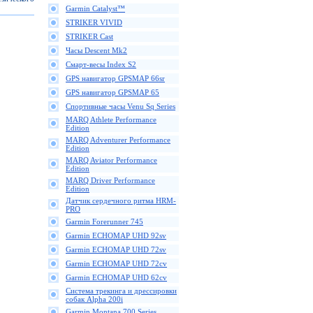
Garmin Catalyst™
STRIKER VIVID
STRIKER Cast
Часы Descent Mk2
Смарт-весы Index S2
GPS навигатор GPSMAP 66sr
GPS навигатор GPSMAP 65
Спортивные часы Venu Sq Series
MARQ Athlete Performance
Edition
MARQ Adventurer Performance
Edition
MARQ Aviator Performance
Edition
MARQ Driver Performance
Edition
Датчик сердечного ритма HRM-
PRO
Garmin Forerunner 745
Garmin ECHOMAP UHD 92sv
Garmin ECHOMAP UHD 72sv
Garmin ECHOMAP UHD 72cv
Garmin ECHOMAP UHD 62cv
Cистема трекинга и дрессировки
собак Alpha 200i
Garmin Montana 700 Series