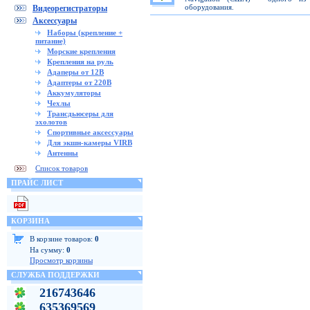
оборудования.
Видеорегистраторы
Аксессуары
Наборы (крепление +
питание)
Морские крепления
Крепления на руль
Адаперы от 12В
Адаптеры от 220В
Аккумуляторы
Чехлы
Трансдьюсеры для
эхолотов
Спортивные аксессуары
Для экшн-камеры VIRB
Антенны
Список товаров
ПРАЙС ЛИСТ
КОРЗИНА
В корзине товаров:
0
На сумму:
0
Просмотр корзины
СЛУЖБА ПОДДЕРЖКИ
216743646
635369569