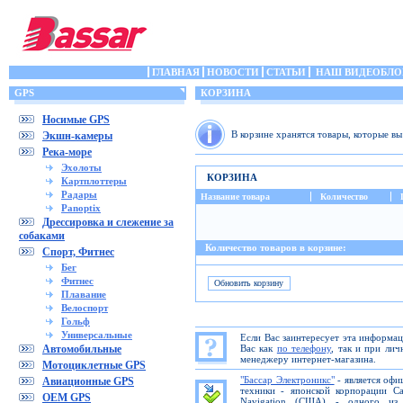
ГЛАВНАЯ
НОВОСТИ
СТАТЬИ
НАШ ВИДЕОБЛО
GPS
КОРЗИНА
Носимые GPS
В корзине хранятся товары, которые в
Экшн-камеры
Река-море
Эхолоты
КОРЗИНА
Картплоттеры
Радары
Название товара
Количество
Panoptix
Дрессировка и слежение за
собаками
Количество товаров в корзине:
Спорт, Фитнес
Бег
Фитнес
Плавание
Велоспорт
Гольф
Универсальные
Если Вас заинтересует эта информа
Автомобильные
Вас как
по телефону
, так и при ли
менеджеру интернет-магазина.
Мотоциклетные GPS
"Бассар Электроникс"
- является офи
Авиационные GPS
техники - японской корпорации C
OEM GPS
Navigation (США) - одного из 