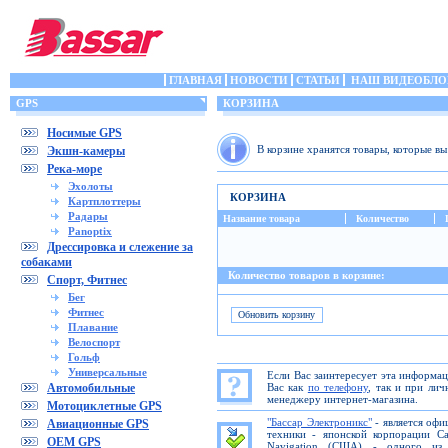
ГЛАВНАЯ
НОВОСТИ
СТАТЬИ
НАШ ВИДЕОБЛО
GPS
КОРЗИНА
Носимые GPS
В корзине хранятся товары, которые в
Экшн-камеры
Река-море
Эхолоты
КОРЗИНА
Картплоттеры
Радары
Название товара
Количество
Panoptix
Дрессировка и слежение за
собаками
Количество товаров в корзине:
Спорт, Фитнес
Бег
Фитнес
Плавание
Велоспорт
Гольф
Универсальные
Если Вас заинтересует эта информа
Автомобильные
Вас как
по телефону
, так и при ли
менеджеру интернет-магазина.
Мотоциклетные GPS
"Бассар Электроникс"
- является офи
Авиационные GPS
техники - японской корпорации C
OEM GPS
Navigation (США) - одного из 