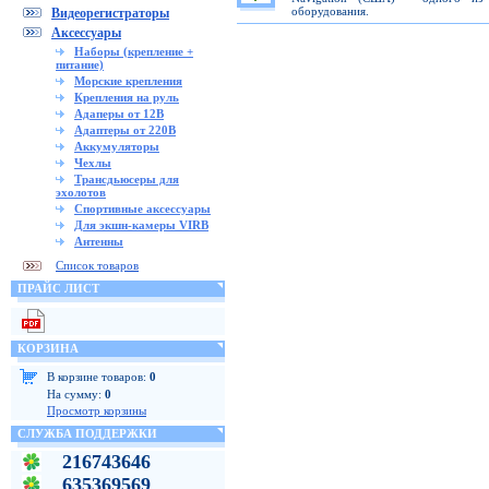
оборудования.
Видеорегистраторы
Аксессуары
Наборы (крепление +
питание)
Морские крепления
Крепления на руль
Адаперы от 12В
Адаптеры от 220В
Аккумуляторы
Чехлы
Трансдьюсеры для
эхолотов
Спортивные аксессуары
Для экшн-камеры VIRB
Антенны
Список товаров
ПРАЙС ЛИСТ
КОРЗИНА
В корзине товаров:
0
На сумму:
0
Просмотр корзины
СЛУЖБА ПОДДЕРЖКИ
216743646
635369569