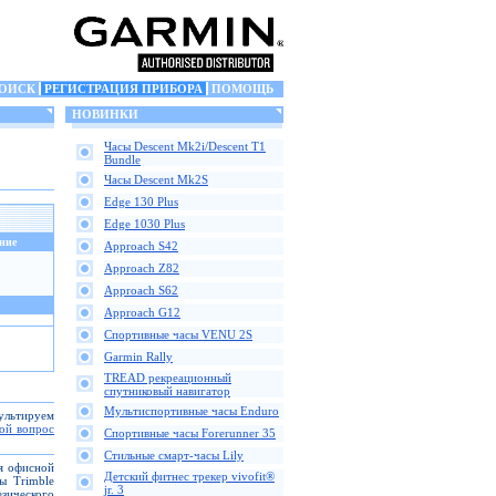
ОИСК
РЕГИСТРАЦИЯ ПРИБОРА
ПОМОЩЬ
НОВИНКИ
Часы Descent Mk2i/Descent T1
Bundle
Часы Descent Mk2S
Edge 130 Plus
Edge 1030 Plus
ние
Approach S42
Approach Z82
Approach S62
Approach G12
Спортивные часы VENU 2S
Garmin Rally
TREAD рекреационный
спутниковый навигатор
Мультиспортивные часы Enduro
сультируем
вой вопрос
Спортивные часы Forerunner 35
Стильные смарт-часы Lily
ля офисной
Детский фитнес трекер vivofit®
ы Trimble
jr. 3
зического