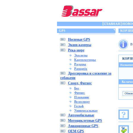
ГЛАВНАЯ
НОВО
GPS
КОРЗИ
Носимые GPS
В
Экшн-камеры
Река-море
Эхолоты
КОРЗ
Картплоттеры
Радары
Название
Panoptix
Дрессировка и слежение за
собаками
Количес
Спорт, Фитнес
Бег
Фитнес
Плавание
Велоспорт
Гольф
Универсальные
Автомобильные
Мотоциклетные GPS
Авиационные GPS
OEM GPS