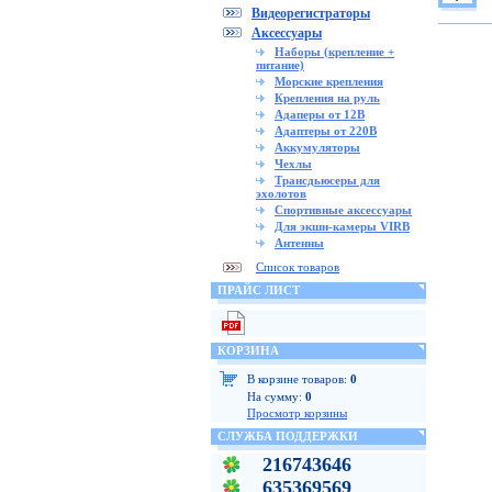
Видеорегистраторы
Аксессуары
Наборы (крепление +
питание)
Морские крепления
Крепления на руль
Адаперы от 12В
Адаптеры от 220В
Аккумуляторы
Чехлы
Трансдьюсеры для
эхолотов
Спортивные аксессуары
Для экшн-камеры VIRB
Антенны
Список товаров
ПРАЙС ЛИСТ
КОРЗИНА
В корзине товаров:
0
На сумму:
0
Просмотр корзины
СЛУЖБА ПОДДЕРЖКИ
216743646
635369569