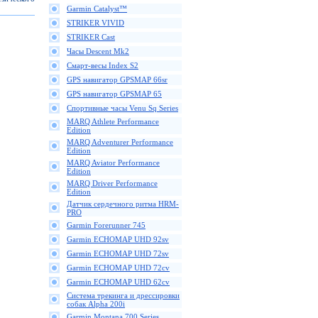
Garmin Catalyst™
STRIKER VIVID
STRIKER Cast
Часы Descent Mk2
Смарт-весы Index S2
GPS навигатор GPSMAP 66sr
GPS навигатор GPSMAP 65
Спортивные часы Venu Sq Series
MARQ Athlete Performance
Edition
MARQ Adventurer Performance
Edition
MARQ Aviator Performance
Edition
MARQ Driver Performance
Edition
Датчик сердечного ритма HRM-
PRO
Garmin Forerunner 745
Garmin ECHOMAP UHD 92sv
Garmin ECHOMAP UHD 72sv
Garmin ECHOMAP UHD 72cv
Garmin ECHOMAP UHD 62cv
Cистема трекинга и дрессировки
собак Alpha 200i
Garmin Montana 700 Series