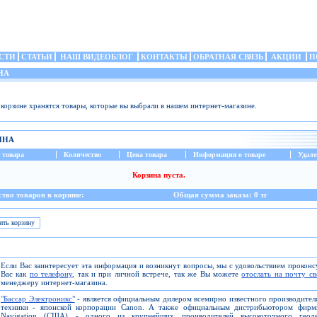
СТИ
СТАТЬИ
НАШ ВИДЕОБЛОГ
КОНТАКТЫ
ОБРАТНАЯ СВЯЗЬ
АКЦИИ
П
НА
 корзине хранятся товары, которые вы выбрали в нашем интернет-магазине.
ИНА
 товара
Количество
Цена товара
Информация о товаре
Удале
Корзина пуста.
тво товаров в корзине:
Общая сумма заказа: 0 тг
Если Вас заинтересует эта информация и возникнут вопросы, мы с удовольствием прокон
Вас как
по телефону
, так и при личной встрече, так же Вы можете
отослать на почту с
менеджеру интернет-магазина.
"Бассар Электроникс"
- является официальным дилером всемирно известного производите
техники - японской корпорации Canon. А также официальным дистрибьютором фирм
Navigation (США) - одного из крупнейших проиводителей высокоточного геоде