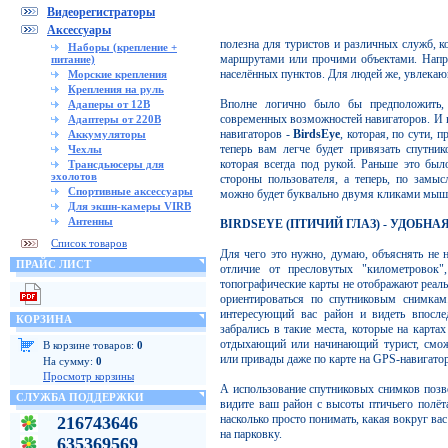
Видеорегистраторы
Аксессуары
полезна для туристов и различных служб, 
Наборы (крепление +
маршрутами или прочими объектами. Напри
питание)
населённых пунктов. Для людей же, увлекаю
Морские крепления
Крепления на руль
Вполне логично было бы предположить, 
Адаперы от 12В
современных возможностей навигаторов. И 
Адаптеры от 220В
навигаторов -
BirdsEye
, которая, по сути, 
Аккумуляторы
теперь вам легче будет привязать спутни
Чехлы
которая всегда под рукой. Раньше это бы
Трансдьюсеры для
эхолотов
стороны пользователя, а теперь, по замыс
Спортивные аксессуары
можно будет буквально двумя кликами мыш
Для экшн-камеры VIRB
Антенны
BIRDSEYE
(ПТИЧИЙ ГЛАЗ) - УДОБНА
Список товаров
Для чего это нужно, думаю, объяснять не 
ПРАЙС ЛИСТ
отличие от пресловутых "километровок"
топографические карты не отображают реаль
ориентироваться по спутниковым снимкам
интересующий вас район и видеть впосле
КОРЗИНА
забрались в такие места, которые на карта
отдыхающий или начинающий турист, смож
В корзине товаров:
0
или привады даже по карте на GPS-навигатор
На сумму:
0
Просмотр корзины
А использование спутниковых снимков позво
СЛУЖБА ПОДДЕРЖКИ
видите ваш район с высоты птичьего полёта
насколько просто понимать, какая вокруг вас
216743646
на парковку.
635369569