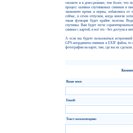
сможете и в демо-режиме, тем более, что п
процесс заливки спутниковых снимков в пам
экономите время и нервы, избавляясь от 
сейчас, в сезон отпусков, когда многие хотя
такая функция будет крайне полезна. Ведь
спутника. Вам будет легче сориентироваться
снимки с картой, и всё это - без доступа в ин
А если вы будете пользоваться встроенно
GPS-координаты снимков в EXIF файла, то 
фотографии на карте, там, где вы их сделали.
Коммен
Ваше имя:
Email:
Текст комментария: