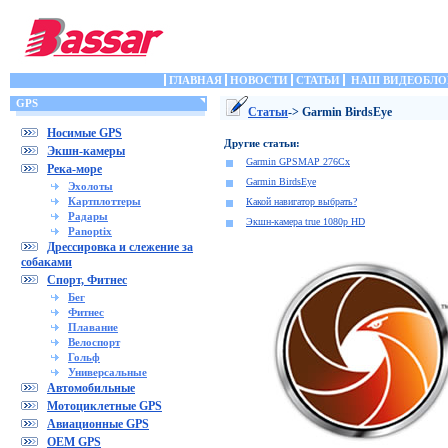
ГЛАВНАЯ
НОВОСТИ
СТАТЬИ
НАШ ВИДЕОБЛО
GPS
Статьи
-> Garmin BirdsEye
Носимые GPS
Другие статьи:
Экшн-камеры
Garmin GPSMAP 276Cx
Река-море
Garmin BirdsEye
Эхолоты
Картплоттеры
Какой навигатор выбрать?
Радары
Экшн-камера true 1080p HD
Panoptix
Дрессировка и слежение за
собаками
Спорт, Фитнес
Бег
Фитнес
Плавание
Велоспорт
Гольф
Универсальные
Автомобильные
Мотоциклетные GPS
Авиационные GPS
OEM GPS