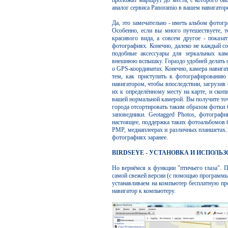
проложит маршрут до места, с которого бы
аналог сервиса Panoramio в вашем навигатор
Да, это замечательно - иметь альбом фотог
Особенно, если вы много путешествуете, 
красивого вида, а совсем другое - показа
фотографиях. Конечно, далеко не каждый с
подобные аксессуары для зеркальных кам
внешнюю вспышку. Гораздо удобней делать 
о GPS-координатах. Конечно, камера навигат
тем, как приступить к фотографированию 
навигатором, чтобы впоследствии, загрузив
их к определённому месту на карте, и скоп
вашей нормальной камерой. Вы получите точ
города отсортировать таким образом фотки 
заповедники. Geotagged Photos, фотографи
настоящее, поддержка таких фотоальбомов б
PMP, медиаплеерах и различных планшетах. Т
фотографиях заранее.
BIRDSEYE - УСТАНОВКА И ИСПОЛЬ
Но вернёмся к функции "птичьего глаза". П
самой свежей версии (с помощью программы 
устанавливаем на компьютер бесплатную п
навигатор к компьютеру.