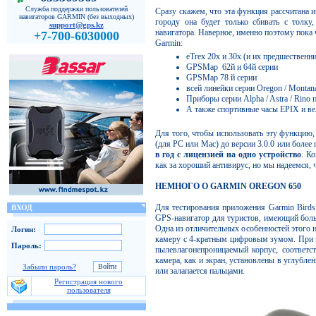
Служба поддержки пользователей
Сразу скажем, что эта функция рассчитана 
навигаторов GARMIN (без выходных)
городу она будет только сбивать с толку
support@gps.kz
навигатора. Наверное, именно поэтому пока
+7-700-6030000
Garmin:
eTrex 20x и 30х (и их предшественн
GPSMap 62й и 64й серии
GPSMap 78 й серии
всей линейки серии Oregon / Montana
Приборы серии Alpha / Astra / Rino
А также спортивные часы EPIX и ве
Для того, чтобы использовать эту функцию
(для PC или Mac) до версии 3.0.0 или более
в год с лицензией на одно устройство
. К
как за хороший антивирус, но мы надеемся, ч
НЕМНОГО О GARMIN OREGON 650
Для тестирования приложения Garmin Birds
ВХОД
GPS-навигатор для туристов, имеющий боль
Одна из отличительных особенностей этого 
Логин:
камеру с 4-кратным цифровым зумом. При эт
Пароль:
пылевлагонепроницаемый корпус, соответст
камера, как и экран, установлены в углублен
Забыли пароль?
или залапается пальцами.
Регистрация нового
пользователя