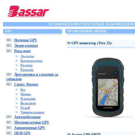
ГЛАВНАЯ
НОВОСТИ
СТАТЬИ
НАШ ВИДЕОБЛО
GPS
ПРОВОДИМЫЕ АКЦИИ
Носимые GPS
GPS навигатор eTrex 32x
Экшн-камеры
Река-море
Эхолоты
Картплоттеры
Радары
Panoptix
Дрессировка и слежение за
собаками
Спорт, Фитнес
Бег
Фитнес
Плавание
Велоспорт
Гольф
Универсальные
Автомобильные
Мотоциклетные GPS
Авиационные GPS
OEM GPS
Акция GPS SPOT