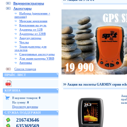
Видеорегистраторы
Аксессуары
Наборы (крепление +
питание)
Морские крепления
Крепления на руль
Адаперы от 12В
Адаптеры от 220В
Аккумуляторы
Чехлы
Трансдьюсеры для
эхолотов
Спортивные аксессуары
Для экшн-камеры VIRB
Антенны
Список товаров
ПРАЙС ЛИСТ
Акция на эхолоты GARMIN серии ech
КОРЗИНА
Акц
В корзине товаров:
0
прай
На сумму:
0
нали
Просмотр корзины
СЛУЖБА ПОДДЕРЖКИ
216743646
635369569