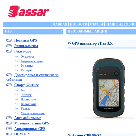
ГЛАВНАЯ
НОВОСТИ
СТАТЬИ
НАШ ВИДЕОБЛО
GPS
ПРОВОДИМЫЕ АКЦИИ
Носимые GPS
GPS навигатор eTrex 32x
Экшн-камеры
Река-море
Эхолоты
Картплоттеры
Радары
Panoptix
Дрессировка и слежение за
собаками
Спорт, Фитнес
Бег
Фитнес
Плавание
Велоспорт
Гольф
Универсальные
Автомобильные
Мотоциклетные GPS
Авиационные GPS
OEM GPS
Акция GPS SPOT