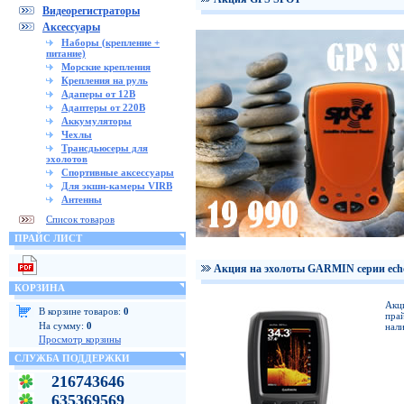
Видеорегистраторы
Аксессуары
Наборы (крепление +
питание)
Морские крепления
Крепления на руль
Адаперы от 12В
Адаптеры от 220В
Аккумуляторы
Чехлы
Трансдьюсеры для
эхолотов
Спортивные аксессуары
Для экшн-камеры VIRB
Антенны
Список товаров
ПРАЙС ЛИСТ
Акция на эхолоты GARMIN серии ech
КОРЗИНА
Акц
В корзине товаров:
0
прай
На сумму:
0
нали
Просмотр корзины
СЛУЖБА ПОДДЕРЖКИ
216743646
635369569